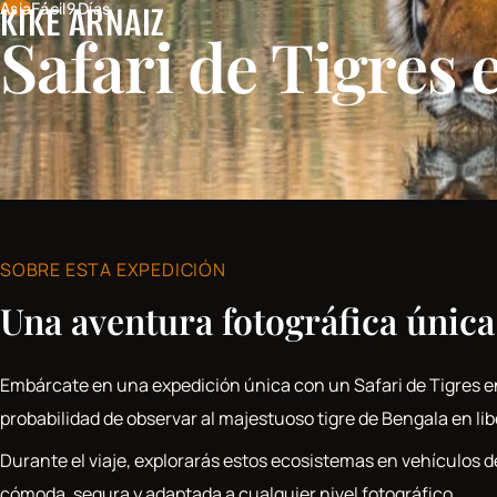
KIKE ARNAIZ
Asia
Fácil
9 Días
Skip to content
Safari de Tigres 
SOBRE ESTA EXPEDICIÓN
Una aventura fotográfica única
Embárcate en una expedición única con un Safari de Tigres en
probabilidad de observar al majestuoso tigre de Bengala en lib
Durante el viaje, explorarás estos ecosistemas en vehículos 
cómoda, segura y adaptada a cualquier nivel fotográfico.