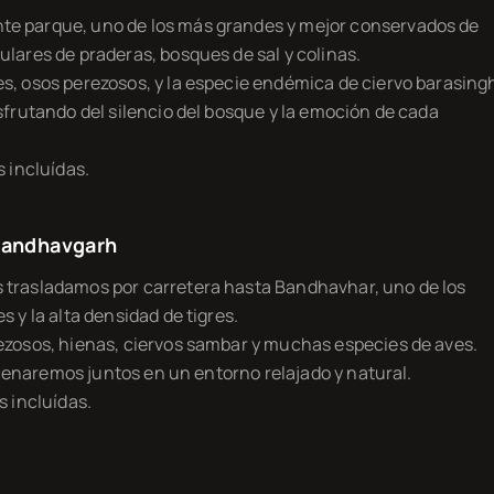
te parque, uno de los más grandes y mejor conservados de
lares de praderas, bosques de sal y colinas.
s, osos perezosos, y la especie endémica de ciervo barasing
sfrutando del silencio del bosque y la emoción de cada
s incluídas.
 Bandhavgarh
 trasladamos por carretera hasta Bandhavhar, uno de los
 y la alta densidad de tigres.
ezosos, hienas, ciervos sambar y muchas especies de aves.
, cenaremos juntos en un entorno relajado y natural.
s incluídas.