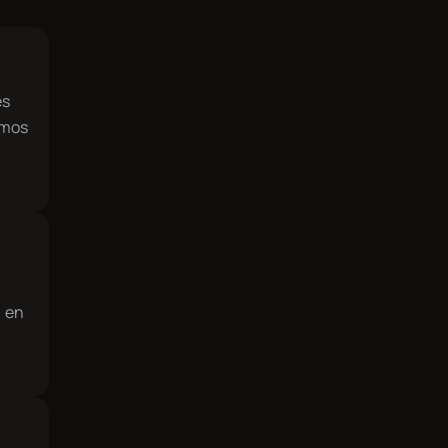
es
emos
i en