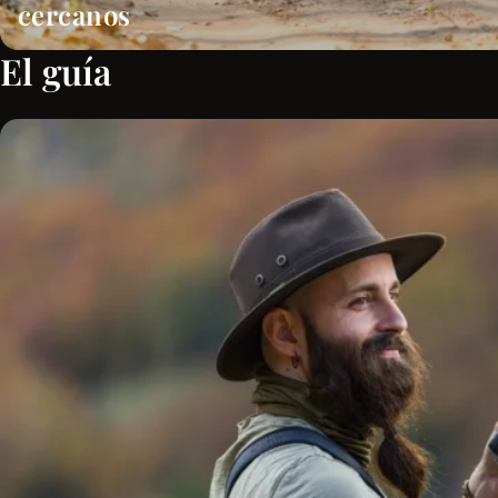
cercanos
El guía