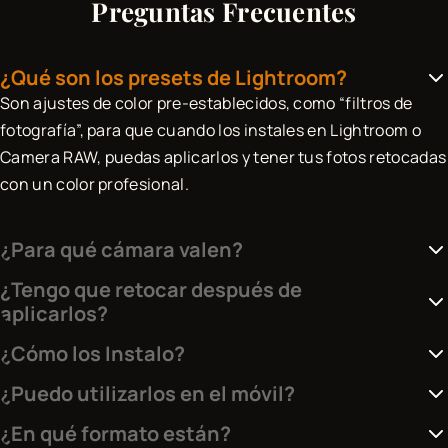
Preguntas Frecuentes
¿Qué son los presets de Lightroom?
Son ajustes de color pre-establecidos, como “filtros de
fotografía”, para que cuando los instales en Lightroom o
Camera RAW, puedas aplicarlos y tener tus fotos retocadas
con un color profesional.
¿Para qué cámara valen?
Este pack ha sido creado sobre RAWs de diferentes
¿Tengo que retocar después de
cámaras, de tal manera que están optimizados para
aplicarlos?
cualquier marca como Canon, Sony, Nikon, Fuji… Han sido
Muchas veces la foto queda perfecta tras aplicar el preset,
¿Cómo los Instalo?
creados y probados con diferentes situaciones de luz,
pero como cada fotografía es única, recomiendo siempre
En el módulo Revelar de Lightroom CC, ve a los ajustes
contrastes y rangos dinámicos.
¿Puedo utilizarlos en el móvil?
ajustar la temperatura de color y la exposición
prestablecidos en el lateral izquierdo, presiona el “+” , da a
Sí, tienes que instalarlos desde la app Lightroom Desktop
manualmente para dar tu toque personal. Además, estos
¿En qué formato están?
importar ajustes y selecciona los xmp que has descargado.
en un ordenador. Ve a Archivo > Importar Presets y
presets no modifican efectos como el granulado o el