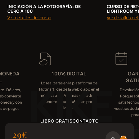
CURSO DE RET
INICIACIÓN A LA FOTOGRAFÍA: DE
LIGHTROOM Y
CERO A 100
Ver detalles del
Ver detalles del curso
 MONEDA
100% DIGITAL
GAR
L
SATI
Lo realizarás en la plataforma de
Hotmart, desde la web o app en el
ro, Dólares,
Devolución
móvil/tablet. Además no caduca,
eb convierte
Porque sól
tendrás acceso al curso para
moneda y con
satisfecho
siempre.
as de pago.
vuestras dudas
para
LIBRO GRATIS
CONTACTO
29€