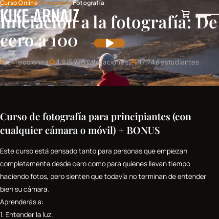
Curso Online
Principiante
Fotografía
Skip to content
KIKE ARNAIZ
Iniciación a la fotografía: De
cero a 100
24 lecciones
4.9 (5975 valoraciones)
47.746 estudiantes
Curso de fotografía para principiantes (con
cualquier cámara o móvil) + BONUS
Este curso está pensado tanto para personas que empiezan
completamente desde cero como para quienes llevan tiempo
haciendo fotos, pero sienten que todavía no terminan de entender
bien su cámara.
Aprenderás a:
1. Entender la luz.